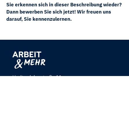
Sie erkennen sich in dieser Beschreibung wieder?
Dann bewerben Sie sich jetzt! Wir freuen uns
darauf, Sie kennenzulernen.
Hudtwalckerstraße 11
22299 Hamburg
040 460 635 0
040 460 635 199
mail@aum-hh.de
www.arbeit-und-mehr.de