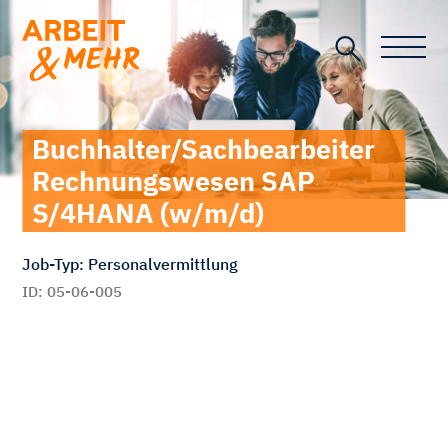
Toggle n
Buchhalter/Sachbearbeiter
Rechnungswesen SAP
S/4HANA (w/m/d)
Job-Typ: Personalvermittlung
ID: 05-06-005