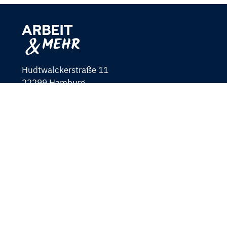
Hudtwalckerstraße 11
22299 Hamburg
040 460 635 0
040 460 635 199
mail@aum-hh.de
www.arbeit-und-mehr.de
Navigation
FAQ für Jobsuchende
überspringen
FAQ für Unternehmen
Kontakt
Datenschutz