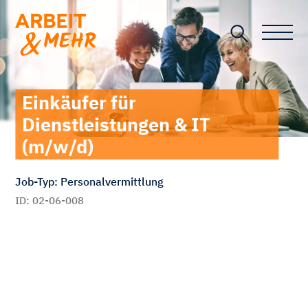
Toggle n
Einkäufer für
Dienstleistungen & IT
(m/w/d)
Job-Typ: Personalvermittlung
ID: 02-06-008