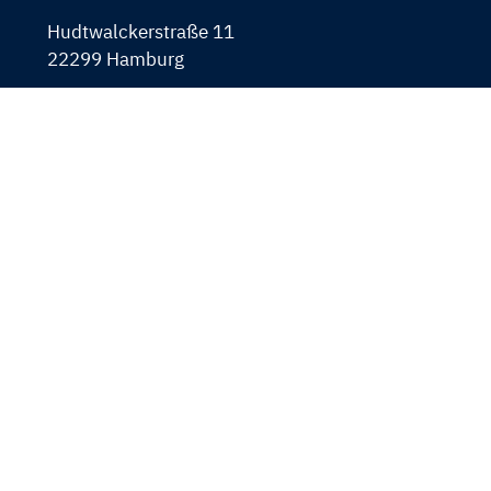
Hudtwalckerstraße 11
22299 Hamburg
040 460 635 0
040 460 635 199
mail@aum-hh.de
www.arbeit-und-mehr.de
Navigation
FAQ für Jobsuchende
überspringen
FAQ für Unternehmen
Kontakt
Datenschutz
Impressum
Auszeichnungen