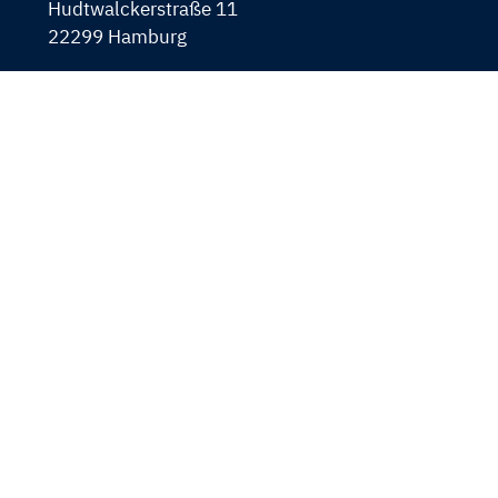
Hudtwalckerstraße 11
22299 Hamburg
040 460 635 0
040 460 635 199
mail@aum-hh.de
www.arbeit-und-mehr.de
Navigation
FAQ für Jobsuchende
überspringen
FAQ für Unternehmen
Kontakt
Datenschutz
Impressum
Auszeichnungen