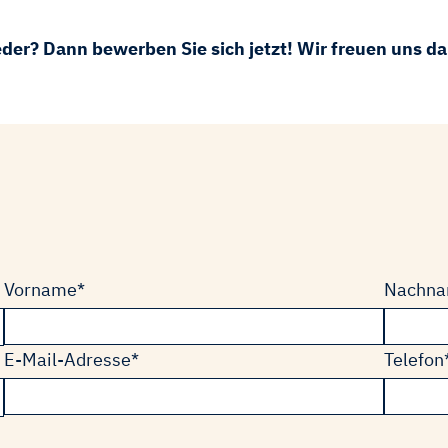
eder? Dann bewerben Sie sich jetzt! Wir freuen uns d
Pflichtfeld
Pflichtf
Vorname
*
Nachn
Pflichtfeld
Pflichtf
E-Mail-Adresse
*
Telefon