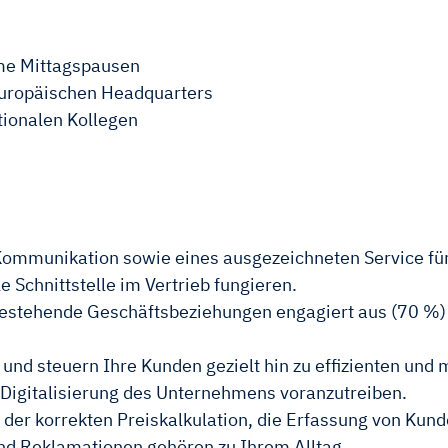
e Mittagspausen
 europäischen Headquarters
tionalen Kollegen
 Kommunikation sowie eines ausgezeichneten Service für
e Schnittstelle im Vertrieb fungieren.
 bestehende Geschäftsbeziehungen engagiert aus (70 %
t und steuern Ihre Kunden gezielt hin zu effizienten un
Digitalisierung des Unternehmens voranzutreiben.
e der korrekten Preiskalkulation, die Erfassung von Kun
nd Reklamationen gehören zu Ihrem Alltag.