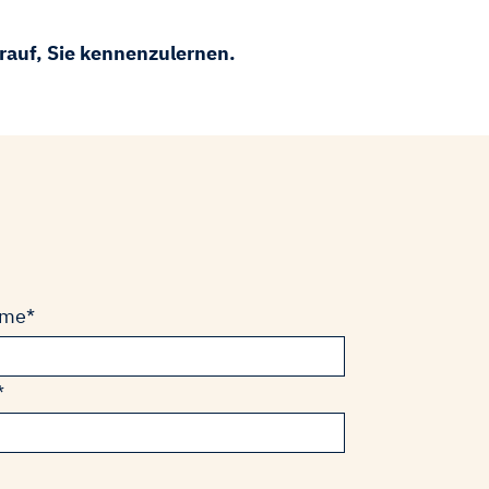
arauf, Sie kennenzulernen.
eld
ame
*
eld
*