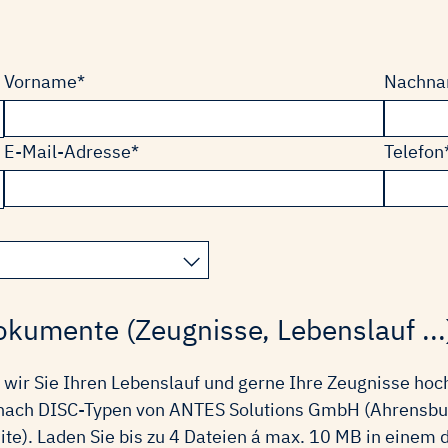
Pflichtfeld
Pflichtf
Vorname
*
Nachn
Pflichtfeld
Pflichtf
E-Mail-Adresse
*
Telefon
kumente (Zeugnisse, Lebenslauf ...
n wir Sie Ihren Lebenslauf und gerne Ihre Zeugnisse ho
ach DISC-Typen von ANTES Solutions GmbH (Ahrensburg
e). Laden Sie bis zu 4 Dateien á max. 10 MB in einem