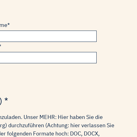
eld
ame
*
eld
*
) *
chzuladen. Unser MEHR: Hier haben Sie die
) durchzuführen (Achtung: hier verlassen Sie
 der folgenden Formate hoch: DOC, DOCX,