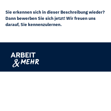
Sie erkennen sich in dieser Beschreibung wieder?
Dann bewerben Sie sich jetzt! Wir freuen uns
darauf, Sie kennenzulernen.
Hudtwalckerstraße 11
22299 Hamburg
040 460 635 0
040 460 635 199
mail@aum-hh.de
www.arbeit-und-mehr.de