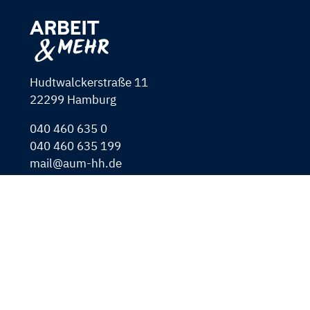
Hudtwalckerstraße 11
22299 Hamburg
040 460 635 0
040 460 635 199
mail@aum-hh.de
www.arbeit-und-mehr.de
Navigation
FAQ für Jobsuchende
überspringen
FAQ für Unternehmen
Kontakt
Datenschutz